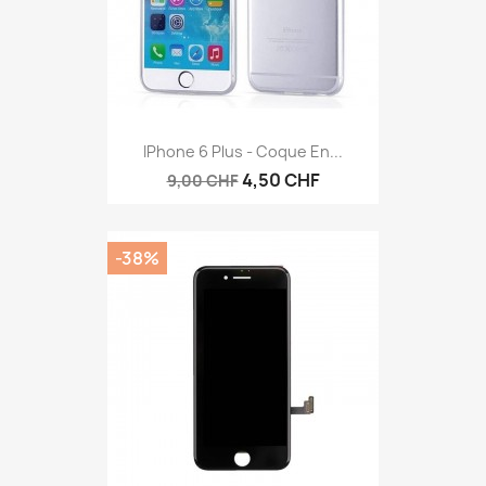
IPhone 6 Plus - Coque En...
4,50 CHF
9,00 CHF
-38%