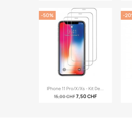
-50%
-2
Aperçu rapide

IPhone 11 Pro/X/Xs - Kit De...
7,50 CHF
15,00 CHF