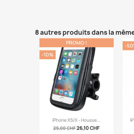
8 autres produits dans la même
PROMO !
-5
-10%
Aperçu rapide

IPhone XS/X - Housse...
I
26,10 CHF
29,00 CHF