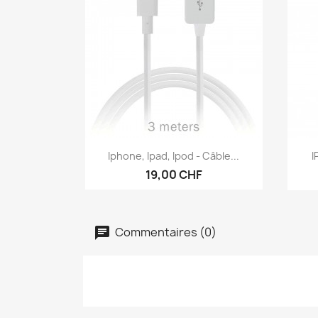
Aperçu rapide

Iphone, Ipad, Ipod - Câble...
I
19,00 CHF
Commentaires (0)