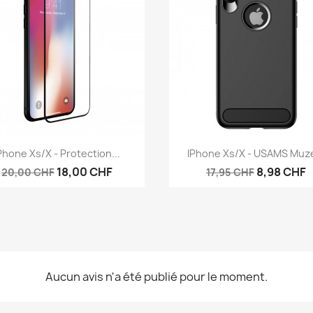
Aperçu rapide
Aperçu rapide


Phone Xs/X - Protection...
IPhone Xs/X - USAMS Muze
18,00 CHF
8,98 CHF
20,00 CHF
17,95 CHF
Aucun avis n'a été publié pour le moment.