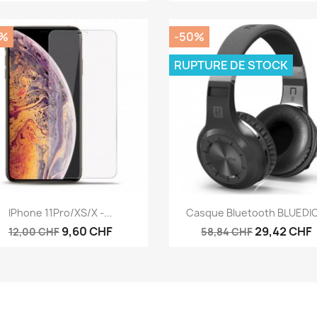
0%
-50%
RUPTURE DE STOCK
Aperçu rapide
Aperçu rapide


IPhone 11Pro/XS/X -...
Casque Bluetooth BLUEDIO.
9,60 CHF
29,42 CHF
12,00 CHF
58,84 CHF