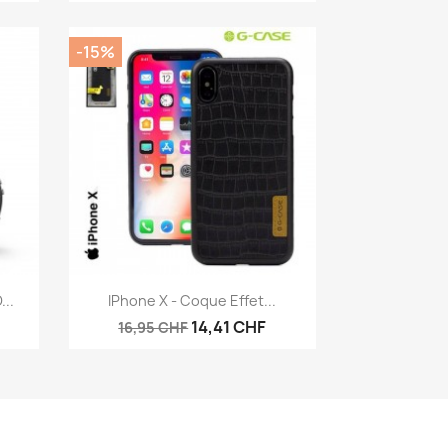
-15%
Aperçu rapide

..
IPhone X - Coque Effet...
14,41 CHF
16,95 CHF