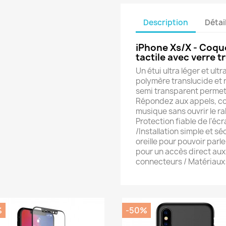
Description
Détai
iPhone Xs/X - Coqu
tactile avec verre t
Un étui ultra léger et ultr
polymère translucide et 
semi transparent permet d
Répondez aux appels, cons
musique sans ouvrir le ra
Protection fiable de l'é
/Installation simple et s
oreille pour pouvoir par
pour un accès direct au
connecteurs / Matériaux
%
-50%