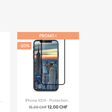
PROMO !
-20%
Aperçu rapide

..
IPhone XS/X - Protection...
12,00 CHF
15,00 CHF