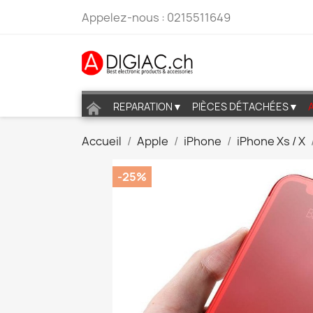
Appelez-nous :
0215511649
REPARATION▼
PIÈCES DÉTACHÉES▼
Accueil
Apple
iPhone
iPhone Xs / X
-25%