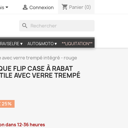
shopping_cart


Panier
(0)
is
Connexion
search
RA/SELFIE▼
AUTO&MOTO▼
**LIQUITATION**
e avec verre trempé intégré - rouge
QUE FLIP CASE À RABAT
ILE AVEC VERRE TREMPÉ
 25%
son dans 12-36 heures