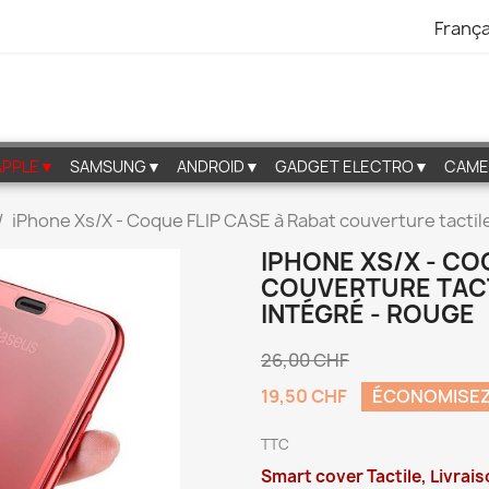
França
APPLE▼
SAMSUNG▼
ANDROID▼
GADGET ELECTRO▼
CAME
iPhone Xs/X - Coque FLIP CASE à Rabat couverture tactil
IPHONE XS/X - CO
COUVERTURE TACT
INTÉGRÉ - ROUGE
26,00 CHF
19,50 CHF
ÉCONOMISEZ
TTC
Smart cover Tactile, Livrai