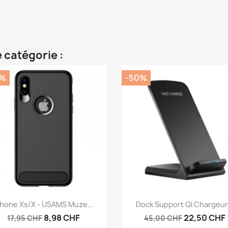
 catégorie :
0%
-50%
Aperçu rapide
Aperçu rapide


Phone Xs/X - USAMS Muze...
Dock Support QI Chargeur.
8,98 CHF
22,50 CHF
17,95 CHF
45,00 CHF