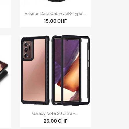
Aperçu rapide

Baseus Data Cable USB-Type...
15,00 CHF
Aperçu rapide

Galaxy Note 20 Ultra -...
26,00 CHF