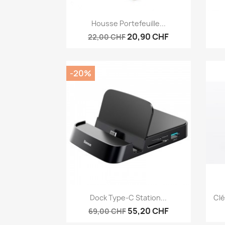
Aperçu rapide

Housse Portefeuille...
20,90 CHF
22,00 CHF
-20%
Aperçu rapide

Dock Type-C Station...
Clé
55,20 CHF
69,00 CHF