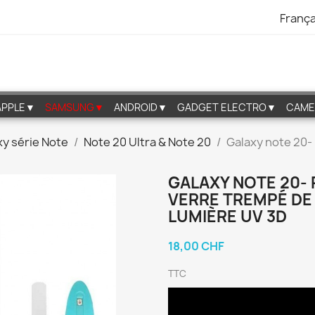
França
APPLE▼
SAMSUNG▼
ANDROID▼
GADGET ELECTRO▼
CAME
xy série Note
Note 20 Ultra & Note 20
Galaxy note 20-
GALAXY NOTE 20-
VERRE TREMPÉ DE 
LUMIÈRE UV 3D
18,00 CHF
TTC