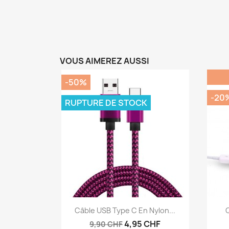
VOUS AIMEREZ AUSSI
-50%
-20
RUPTURE DE STOCK
Aperçu rapide

Câble USB Type C En Nylon...
Q
4,95 CHF
9,90 CHF