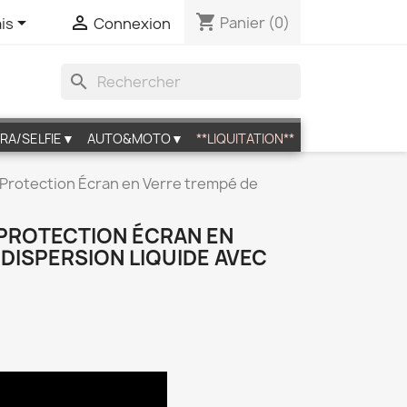
shopping_cart


Panier
(0)
is
Connexion
search
RA/SELFIE▼
AUTO&MOTO▼
**LIQUITATION**
 Protection Écran en Verre trempé de
 PROTECTION ÉCRAN EN
DISPERSION LIQUIDE AVEC