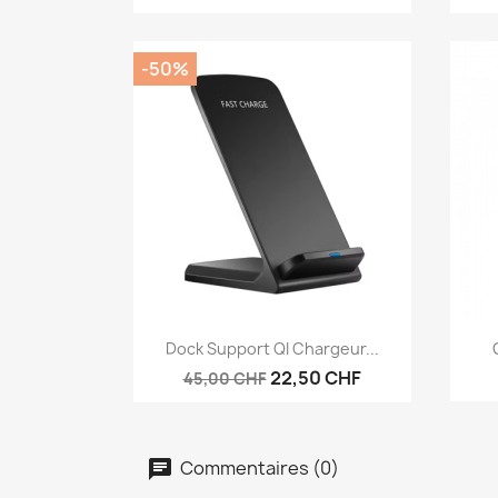
-50%
Aperçu rapide

Dock Support QI Chargeur...
22,50 CHF
45,00 CHF
Commentaires (0)