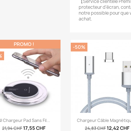
【Service clientèle Premi
protecteur d'écran, cont
notre possible pour que 
achat.
PROMO !
-50%
%
Aperçu rapide
Aperçu rapide


I Chargeur Pad Sans Fil...
Chargeur Câble Magnétiqu
17,55 CHF
12,42 CHF
21,94 CHF
24,83 CHF