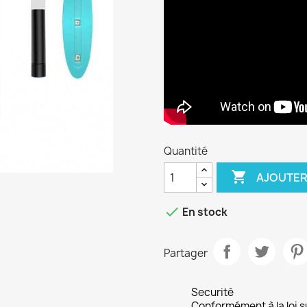
Quantité

AJOUTER

En stock
Partager
Securité
Conformément à la loi su