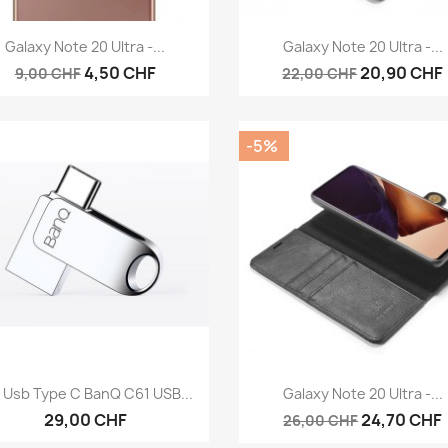
Aperçu rapide
Aperçu rapide


Galaxy Note 20 Ultra -...
Galaxy Note 20 Ultra -...
4,50 CHF
20,90 CHF
9,00 CHF
22,00 CHF
-5%
Aperçu rapide
Aperçu rapide


 Usb Type C BanQ C61 USB...
Galaxy Note 20 Ultra -...
29,00 CHF
24,70 CHF
26,00 CHF