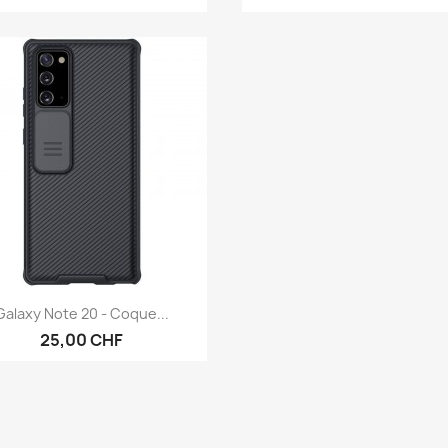
Aperçu rapide

Galaxy Note 20 - Coque...
25,00 CHF