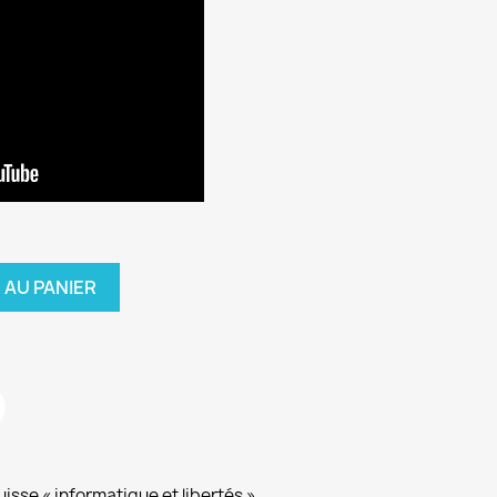
 AU PANIER
isse « informatique et libertés »