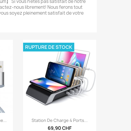
um】 Si vous n'êtes pas satisfait de notre
actez-nous librement! Nous ferons tout
vous soyez pleinement satisfait de votre
RUPTURE DE STOCK
Aperçu rapide

e...
Station De Charge 4 Ports...
69,90 CHF