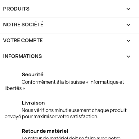
PRODUITS

NOTRE SOCIÉTÉ

VOTRE COMPTE

INFORMATIONS
keyboard_arrow_down
Securité
Conformément à la loi suisse « informatique et
libertés »
Livraison
Nous vérifions minutieusement chaque produit
envoyé pour maximiser votre satisfaction.
Retour de matériel
Le retour de matériel doit se faire avec notre