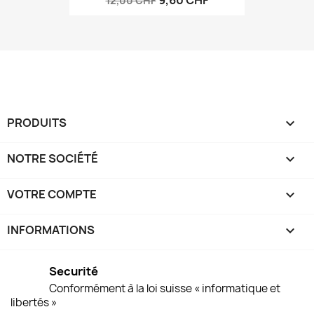
12,00 CHF
PRODUITS

NOTRE SOCIÉTÉ

VOTRE COMPTE

INFORMATIONS
keyboard_arrow_down
Securité
Conformément à la loi suisse « informatique et
libertés »