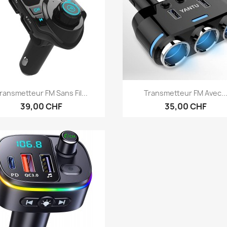
Aperçu rapide
Aperçu rapide


ransmetteur FM Sans Fil...
Transmetteur FM Avec..
39,00 CHF
35,00 CHF