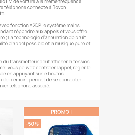
dio FM de voiture à la même fréquence
tre téléphone connecte à Bovon
th.
ec fonction A2DP, le système mains
pendant répondre aux appels et vous offre
ire ; La technologie d'annulation de bruit
alité d'appel possible et la musique pure et
du transmetteur peut afficher la tension
me; Vous pouvez contrôler l'appel, régler le
ence en appuyant sur le bouton
ion de mémoire permet de se connecter
ier téléphone associé.
PROMO !
-50%