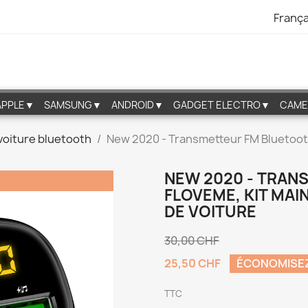
França
APPLE▼
SAMSUNG▼
ANDROID▼
GADGET ELECTRO▼
CAME
 voiture bluetooth
New 2020 - Transmetteur FM Bluetooth
NEW 2020 - TRAN
FLOVEME, KIT MAI
DE VOITURE
30,00 CHF
25,50 CHF
ÉCONOMISEZ
TTC