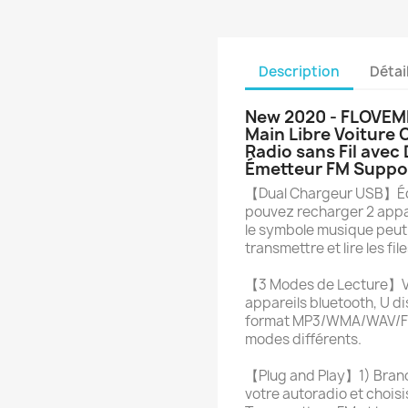
Description
Détai
New 2020 - FLOVEME
Main Libre Voiture
Radio sans Fil avec
Émetteur FM Suppor
【Dual Chargeur USB】Équi
pouvez recharger 2 appa
le symbole musique peut
transmettre et lire les f
【3 Modes de Lecture】Vou
appareils bluetooth, U di
format MP3/WMA/WAV/FLA
modes différents.
【Plug and Play】1) Branch
votre autoradio et choisis