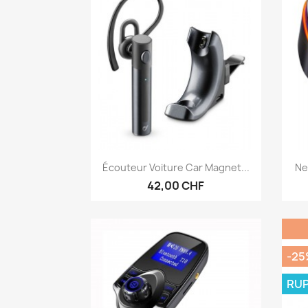
Aperçu rapide

Écouteur Voiture Car Magnet...
Ne
42,00 CHF
-25
RUP