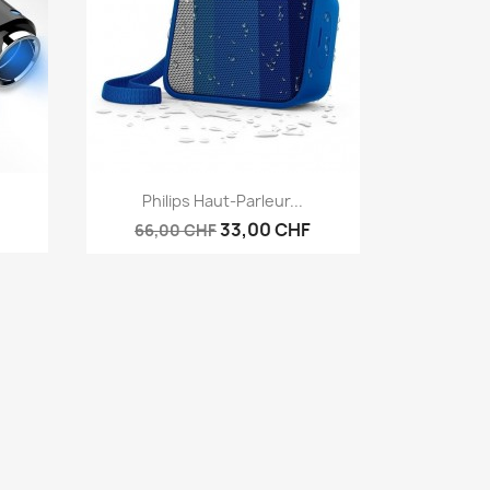
Aperçu rapide

.
Philips Haut-Parleur...
33,00 CHF
66,00 CHF