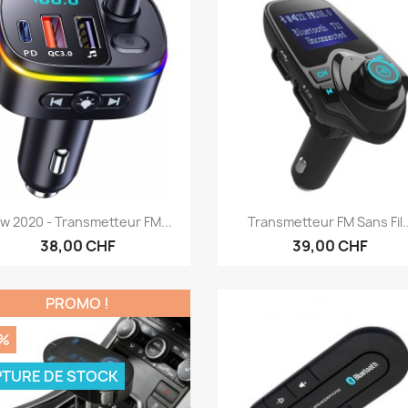
Aperçu rapide
Aperçu rapide


w 2020 - Transmetteur FM...
Transmetteur FM Sans Fil..
38,00 CHF
39,00 CHF
PROMO !
%
TURE DE STOCK