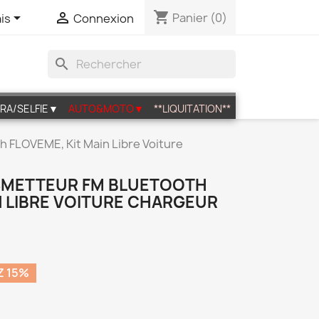
shopping_cart


Panier
(0)
is
Connexion
search
RA/SELFIE▼
AUTO&MOTO▼
**LIQUITATION**
 FLOVEME, Kit Main Libre Voiture
SMETTEUR FM BLUETOOTH
N LIBRE VOITURE CHARGEUR
 15%