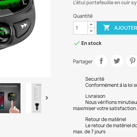
L’étui portefeuille en cuir 
Quantité

AJOUTER

En stock
Partager
Securité
Conformément à la loi su
Livraison

Nous vérifions minuti
maximiser votre satisfaction.
Retour de matériel
Le retour de matériel do
max. de 7 jours