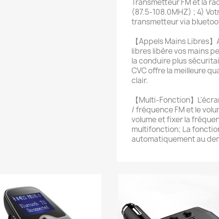
Transmetteur FM et la ra
(87.5-108.0MHZ) ; 4) Vo
transmetteur via bluetoo
【Appels Mains Libres】Av
libres libère vos mains 
la conduire plus sécurita
CVC offre la meilleure qu
clair.
【Multi-Fonction】L'écran 
/ fréquence FM et le volu
volume et fixer la fréqu
multifonction; La fonct
automatiquement au dern