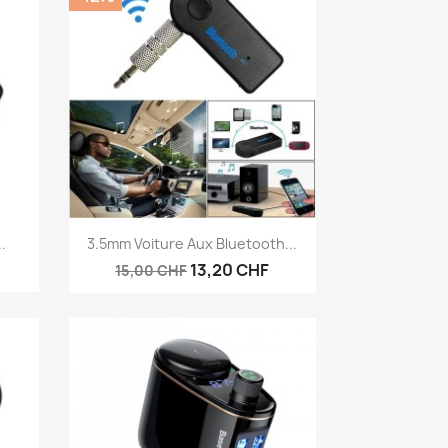
Aperçu rapide

.
3.5mm Voiture Aux Bluetooth...
13,20 CHF
15,00 CHF