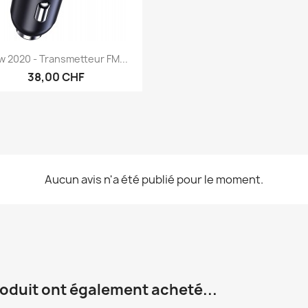
Aperçu rapide

 2020 - Transmetteur FM...
38,00 CHF
Aucun avis n'a été publié pour le moment.
roduit ont également acheté...