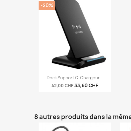
-20%
Aperçu rapide

Dock Support QI Chargeur...
33,60 CHF
42,00 CHF
8 autres produits dans la même