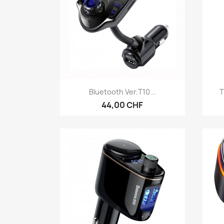
Aperçu rapide

Bluetooth Ver.T10...
T
44,00 CHF