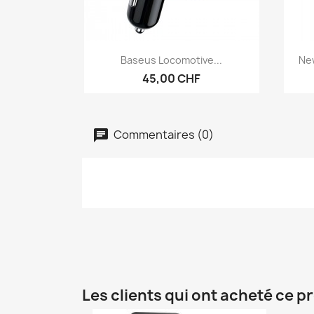
Aperçu rapide

Baseus Locomotive...
New
45,00 CHF
Commentaires (0)
Les clients qui ont acheté ce p