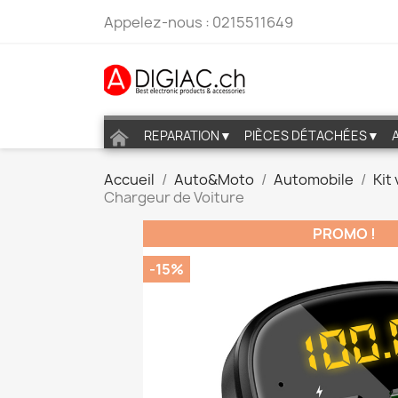
Appelez-nous :
0215511649
REPARATION▼
PIÈCES DÉTACHÉES▼
Accueil
Auto&Moto
Automobile
Kit
Chargeur de Voiture
PROMO !
-15%