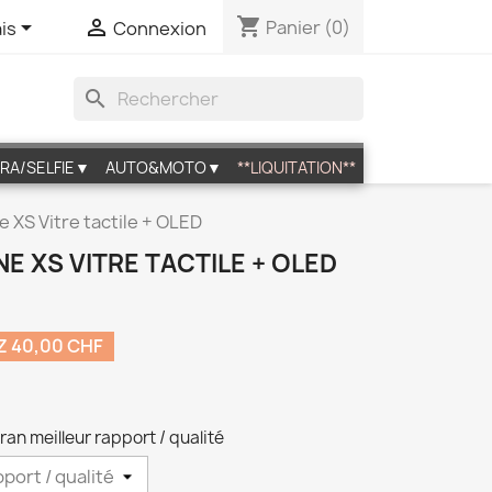
shopping_cart


Panier
(0)
is
Connexion
search
RA/SELFIE▼
AUTO&MOTO▼
**LIQUITATION**
 XS Vitre tactile + OLED
E XS VITRE TACTILE + OLED
 40,00 CHF
an meilleur rapport / qualité