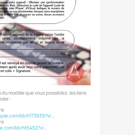
in du modèle que vous possédez, les liens
ider :
re
pple.com/kb/HT3939?vi...
re
le.com/kb/ht5452?vi...