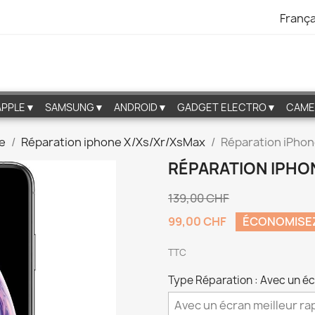
França
APPLE▼
SAMSUNG▼
ANDROID▼
GADGET ELECTRO▼
CAME
e
Réparation iphone X/Xs/Xr/XsMax
Réparation iPhone
RÉPARATION IPHON
139,00 CHF
99,00 CHF
ÉCONOMISEZ
TTC
Type Réparation : Avec un écr