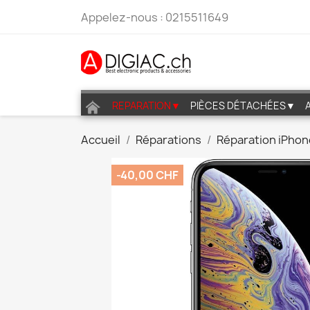
Appelez-nous :
0215511649
REPARATION▼
PIÈCES DÉTACHÉES▼
Accueil
Réparations
Réparation iPhon
-40,00 CHF