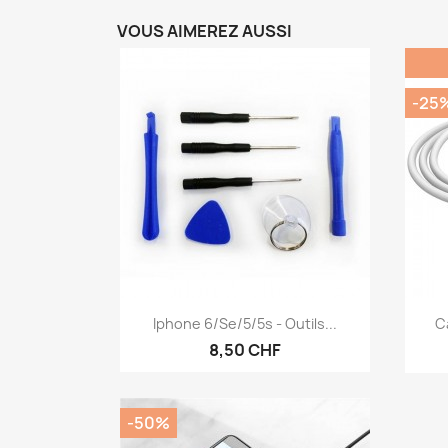
VOUS AIMEREZ AUSSI
-25
Aperçu rapide

Iphone 6/se/5/5s - Outils...
C
8,50 CHF
-50%