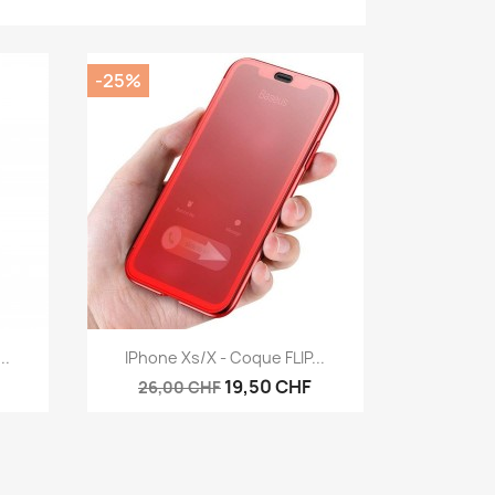
-25%
Aperçu rapide

..
IPhone Xs/X - Coque FLIP...
19,50 CHF
26,00 CHF