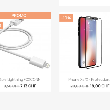
PROMO !
-10%
%
Aperçu rapide
Aperçu rapide


âble Lightning FOXCONN...
IPhone Xs/X - Protection.
7,13 CHF
18,00 CHF
9,50 CHF
20,00 CHF