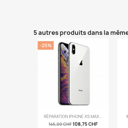
5 autres produits dans la même
-25%
Aperçu rapide

RÉPARATION IPHONE XS MAX...
108,75 CHF
145,00 CHF