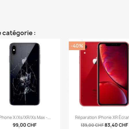
 catégorie :
-40%
Aperçu rapide
Aperçu rapide


IPhone X/Xs/XR/Xs Max -...
Réparation IPhone XR Écran
99,00 CHF
83,40 CHF
139,00 CHF