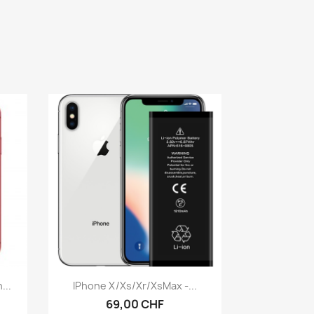
Aperçu rapide

...
IPhone X/Xs/Xr/XsMax -...
69,00 CHF