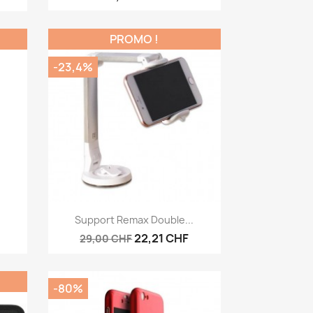
PROMO !
-23,4%
Aperçu rapide

Support Remax Double...
22,21 CHF
29,00 CHF
-80%