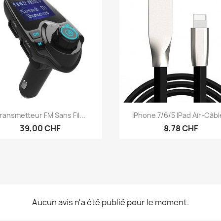
Aperçu rapide
Aperçu rapide


ransmetteur FM Sans Fil...
IPhone 7/6/5 IPad Air-Câble
39,00 CHF
8,78 CHF
Aucun avis n'a été publié pour le moment.