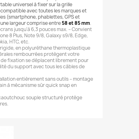
ble universel à fixer sur la grille
e compatible avec toutes les marques et
iles (smartphone, phablettes, GPS et
'une largeur comprise entre
58 et 85 mm
.
écrans jusqu'à 6,3 pouces max. – Convient
one 8 Plus, Note 9/8, Galaxy s9/8, Edge,
kia, HTC, etc.
 rigide, en polyuréthane thermoplastique
atérales rembourrées protègent votre
 de fixation se déplacent librement pour
ité du support avec tous les câbles de
allation entièrement sans outils – montage
main à mécanisme sûr quick snap en
caoutchouc souple structuré protège
res.