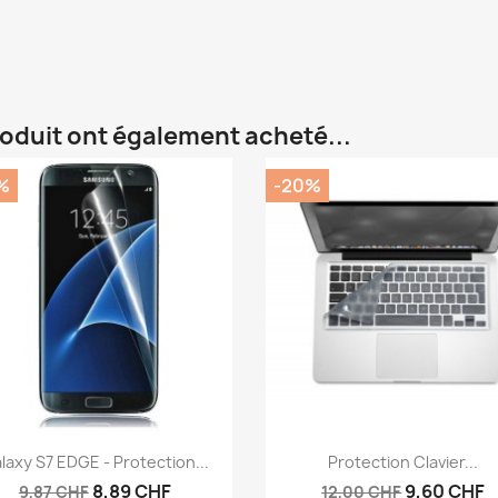
roduit ont également acheté...
%
-20%
Aperçu rapide
Aperçu rapide


laxy S7 EDGE - Protection...
Protection Clavier...
8,89 CHF
9,60 CHF
9,87 CHF
12,00 CHF