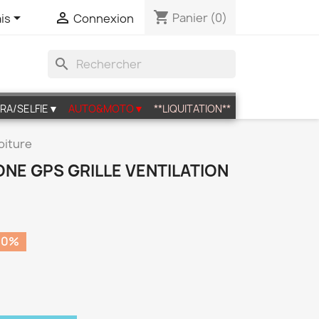
shopping_cart


Panier
(0)
is
Connexion
search
RA/SELFIE▼
AUTO&MOTO▼
**LIQUITATION**
oiture
NE GPS GRILLE VENTILATION
10%