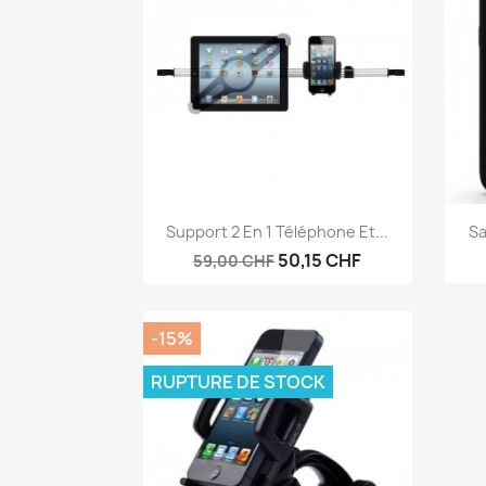
Aperçu rapide

Support 2 En 1 Téléphone Et...
Sa
50,15 CHF
59,00 CHF
-15%
RUPTURE DE STOCK