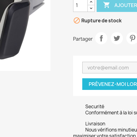

AJOUTER

Rupture de stock
Partager
PRÉVENEZ-MOI LOR
Securité
Conformément à la loi su
Livraison
Nous vérifions minuti
maximiser votre satisfaction.