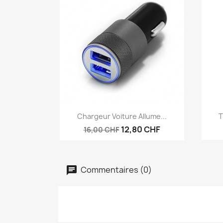
Aperçu rapide

Chargeur Voiture Allume...
T
12,80 CHF
16,00 CHF
Commentaires (0)