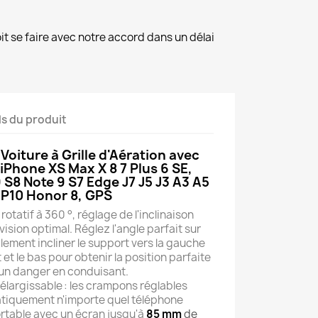
it se faire avec notre accord dans un délai
ls du produit
oiture à Grille d'Aération avec
iPhone XS Max X 8 7 Plus 6 SE,
S8 Note 9 S7 Edge J7 J5 J3 A3 A5
 P10 Honor 8, GPS
otatif à 360 °, réglage de l'inclinaison
vision optimal. Réglez l'angle parfait sur
ement incliner le support vers la gauche
t et le bas pour obtenir la position parfaite
un danger en conduisant.
 élargissable : les crampons réglables
atiquement n'importe quel téléphone
ortable avec un écran jusqu'à
85 mm
de