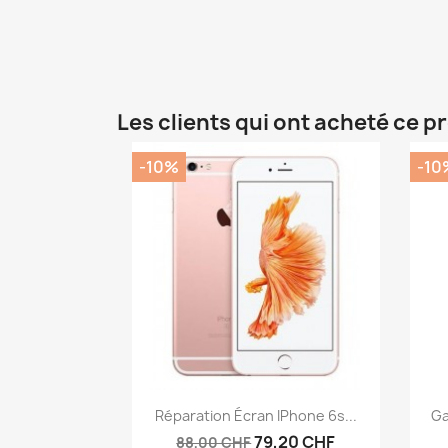
Les clients qui ont acheté ce p
-10%
-10
Aperçu rapide

Réparation Écran IPhone 6s...
Ga
79,20 CHF
88,00 CHF