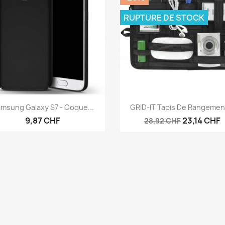
RUPTURE DE STOCK
Aperçu rapide
Aperçu rapide


msung Galaxy S7 - Coque...
GRID-IT Tapis De Rangement
9,87 CHF
23,14 CHF
28,92 CHF