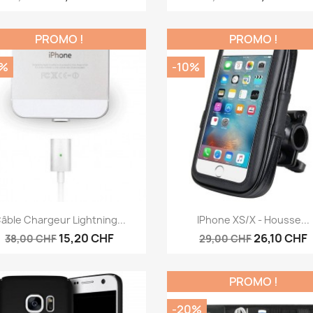
PROMO !
PROMO !
0%
-10%
Aperçu rapide
Aperçu rapide


âble Chargeur Lightning...
IPhone XS/X - Housse...
15,20 CHF
26,10 CHF
38,00 CHF
29,00 CHF
PROMO !
-20%