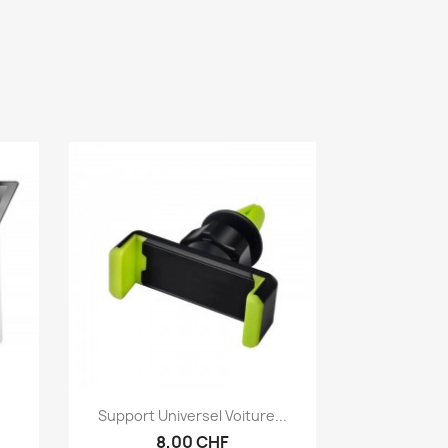
Aperçu rapide

Support Universel Voiture...
8,00 CHF