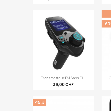
-6
Aperçu rapide

Transmetteur FM Sans Fil...
C
39,00 CHF
-15%