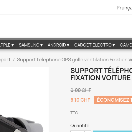
França
APPLE▼
SAMSUNG▼
ANDROID▼
GADGET ELECTRO▼
CAME
port
Support téléphone GPS grille ventilation Fixation V
SUPPORT TÉLÉPHO
FIXATION VOITURE
9,00 CHF
8,10 CHF
ÉCONOMISEZ 
TTC
Quantité