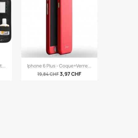
Aperçu rapide

...
Iphone 6 Plus - Coque+verre...
3,97 CHF
19,84 CHF