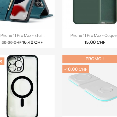
Aperçu rapide
Aperçu rapide


IPhone 11 Pro Max - Etui...
IPhone 11 Pro Max - Coque.
16,40 CHF
15,00 CHF
20,00 CHF
PROMO !
%
-10,00 CHF