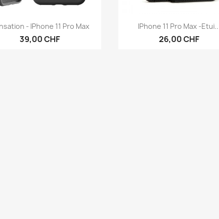
Aperçu rapide
Aperçu rapide


nsation - IPhone 11 Pro Max
IPhone 11 Pro Max -Etui..
39,00 CHF
26,00 CHF