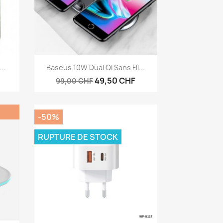
Aperçu rapide

..
Baseus 10W Dual Qi Sans Fil...
49,50 CHF
99,00 CHF
-50%
RUPTURE DE STOCK