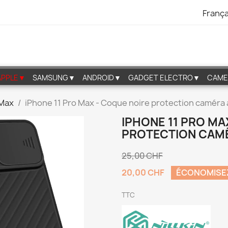
França
APPLE▼
SAMSUNG▼
ANDROID▼
GADGET ELECTRO▼
CAME
 Max
iPhone 11 Pro Max - Coque noire protection caméra
IPHONE 11 PRO MA
PROTECTION CAM
25,00 CHF
20,00 CHF
ÉCONOMISE
TTC