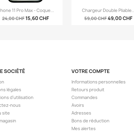
Aperçu rapide
Aperçu rapide


Phone 11 Pro Max - Coque...
Chargeur Double Pliable..
15,60 CHF
49,00 CHF
24,00 CHF
59,00 CHF
E SOCIÉTÉ
VOTRE COMPTE
son
Informations personnelles
ns légales
Retours produit
ions d'utilisation
Commandes
ctez-nous
Avoirs
u site
Adresses
 magasin
Bons de réduction
Mes alertes