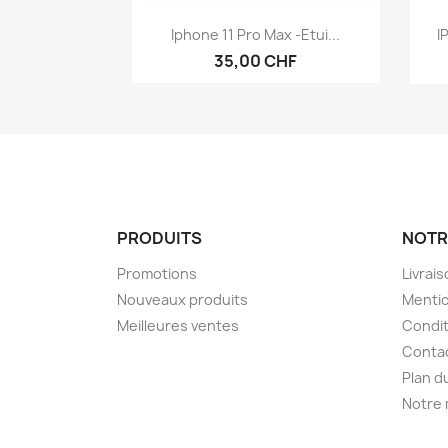
Aperçu rapide

Iphone 11 Pro Max -Etui...
I
35,00 CHF
PRODUITS
NOTR
Promotions
Livrai
Nouveaux produits
Mentio
Meilleures ventes
Condit
Conta
Plan d
Notre