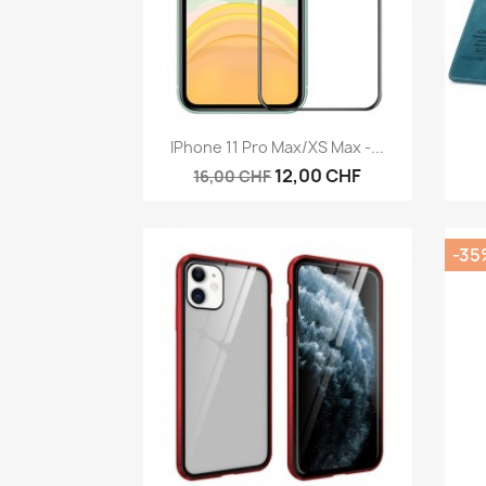
Aperçu rapide

IPhone 11 Pro Max/XS Max -...
12,00 CHF
16,00 CHF
-35