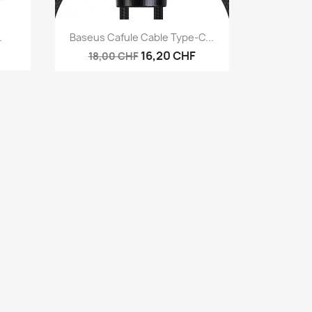
Aperçu rapide

.
Baseus Cafule Cable Type-C...
16,20 CHF
18,00 CHF