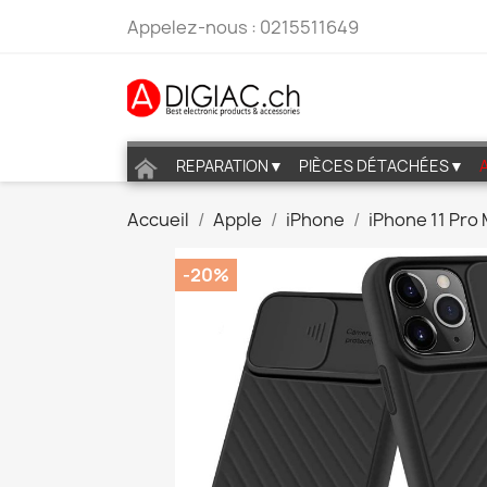
Appelez-nous :
0215511649
REPARATION▼
PIÈCES DÉTACHÉES▼
Accueil
Apple
iPhone
iPhone 11 Pro
-20%