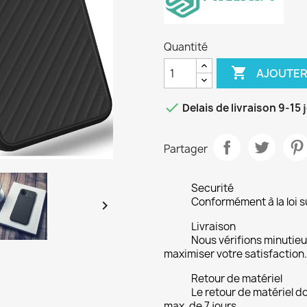
Quantité

AJOUTER

Delais de livraison 9-15 
Partager
Securité
Conformément à la loi su

Livraison
Nous vérifions minuti
maximiser votre satisfaction.
Retour de matériel
Le retour de matériel do
max. de 7 jours