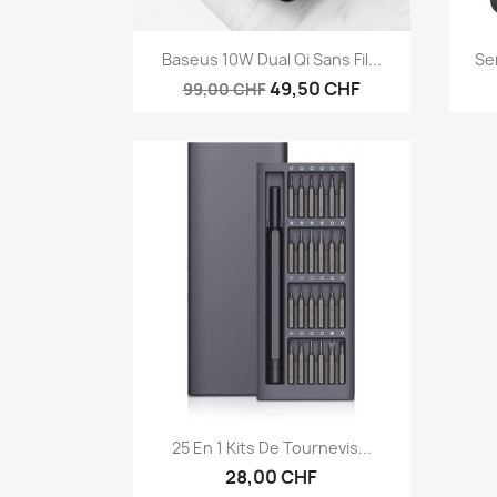
Aperçu rapide

Baseus 10W Dual Qi Sans Fil...
Se
49,50 CHF
99,00 CHF
Aperçu rapide

25 En 1 Kits De Tournevis...
28,00 CHF