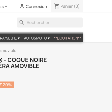
shopping_cart


Panier
(0)
is
Connexion
search
RA/SELFIE▼
AUTO&MOTO▼
**LIQUITATION**
 amovible
X - COQUE NOIRE
ÉRA AMOVIBLE
Z 20%