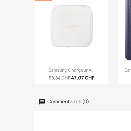
Aperçu rapide

Samsung Chargeur À...
Sam
47,07 CHF
58,84 CHF
Commentaires (0)