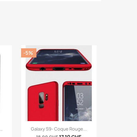
-5%
Aperçu rapide

..
Galaxy S9- Coque Rouge...