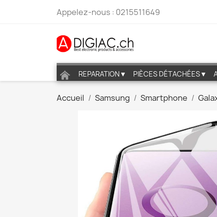
Appelez-nous :
0215511649
REPARATION▼
PIÈCES DÉTACHÉES▼
Accueil
Samsung
Smartphone
Galax