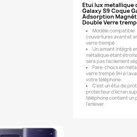
Etui lux metallique
Galaxy S9 Coque G
Adsorption Magnéti
Double Verre tremp
Modèle compatible: G
couvertures avant et ar
verre trempé
Un aimant intégré en
métallique étant étroit
sera pas facilement sé
Pare-chocs en métal
verre trempé 9H à l'ava
votre téléphone.
C'est un étui de pro
protecteur d'écran sup
téléphone contient un 
l'enlever.