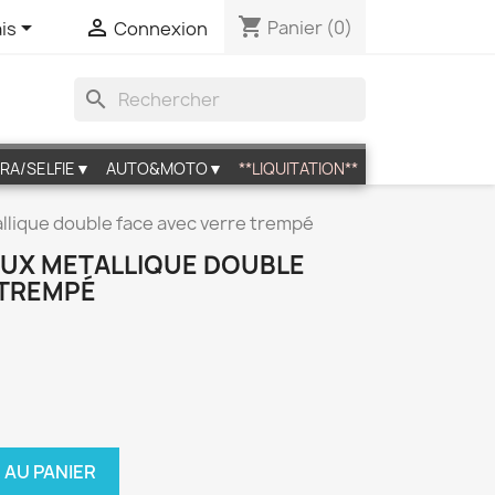
shopping_cart


Panier
(0)
is
Connexion
search
RA/SELFIE▼
AUTO&MOTO▼
**LIQUITATION**
allique double face avec verre trempé
 LUX METALLIQUE DOUBLE
 TREMPÉ
 AU PANIER