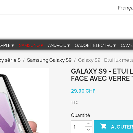
França
APPLE▼
SAMSUNG▼
ANDROID▼
GADGET ELECTRO▼
CAME
y série S
Samsung Galaxy S9
Galaxy S9 - Etui lux met
GALAXY S9 - ETUI
FACE AVEC VERRE
29,90 CHF
TTC
Quantité

AJOUTER