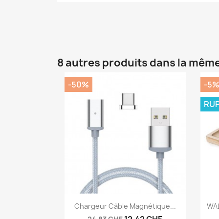
8 autres produits dans la même
-50%
-5
RUP
Aperçu rapide

Chargeur Câble Magnétique...
WAL