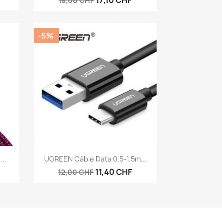
17,10 CHF
18,00 CHF
-5%
Aperçu rapide

..
UGREEN Câble Data 0.5-1.5m...
11,40 CHF
12,00 CHF