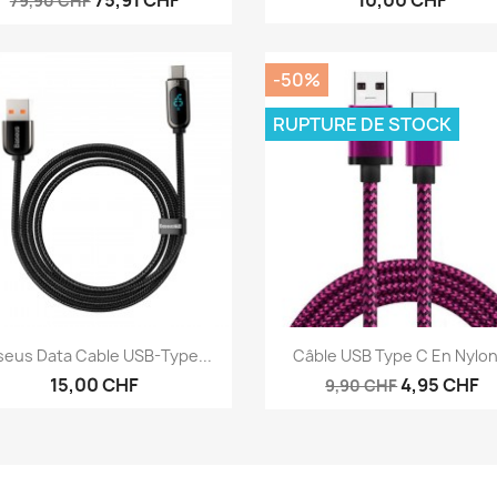
75,91 CHF
10,00 CHF
79,90 CHF
-50%
RUPTURE DE STOCK
Aperçu rapide
Aperçu rapide


seus Data Cable USB-Type...
Câble USB Type C En Nylon.
15,00 CHF
4,95 CHF
9,90 CHF