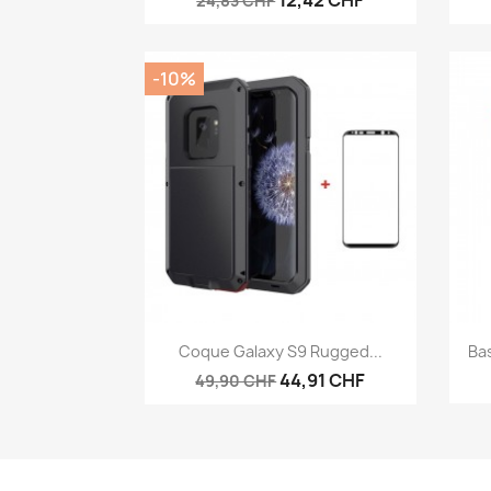
12,42 CHF
24,83 CHF
-10%
Aperçu rapide

Coque Galaxy S9 Rugged...
Ba
44,91 CHF
49,90 CHF